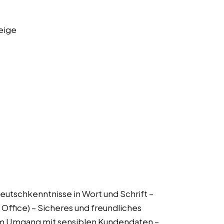
eige
Deutschkenntnisse in Wort und Schrift –
fice) – Sicheres und freundliches
 im Umgang mit sensiblen Kundendaten –