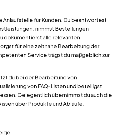
te Anlaufstelle für Kunden. Du beantwortest
nstleistungen, nimmst Bestellungen
 dokumentierst alle relevanten
rgst für eine zeitnahe Bearbeitung der
mpetenten Service trägst du maßgeblich zur
tzt du bei der Bearbeitung von
ualisierung von FAQ-Listen und beteiligst
zessen. Gelegentlich übernimmst du auch die
Wissen über Produkte und Abläufe.
eige