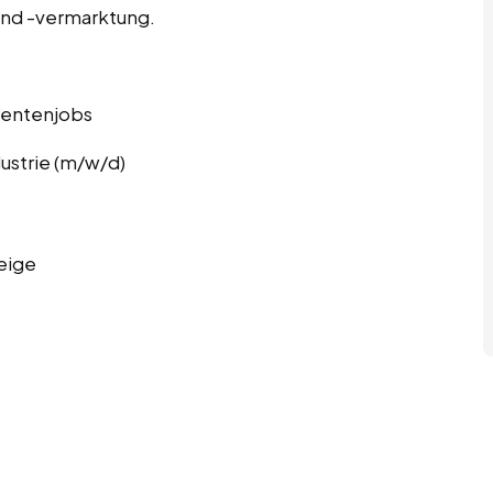
und -vermarktung.
udentenjobs
ustrie (m/w/d)
eige