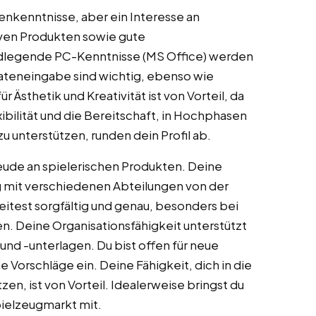
enkenntnisse, aber ein Interesse an
ven Produkten sowie gute
ndlegende PC-Kenntnisse (MS Office) werden
Dateneingabe sind wichtig, ebenso wie
r Ästhetik und Kreativität ist von Vorteil, da
xibilität und die Bereitschaft, in Hochphasen
u unterstützen, runden dein Profil ab.
reude an spielerischen Produkten. Deine
g mit verschiedenen Abteilungen von der
eitest sorgfältig und genau, besonders bei
. Deine Organisationsfähigkeit unterstützt
nd -unterlagen. Du bist offen für neue
Vorschläge ein. Deine Fähigkeit, dich in die
zen, ist von Vorteil. Idealerweise bringst du
pielzeugmarkt mit.