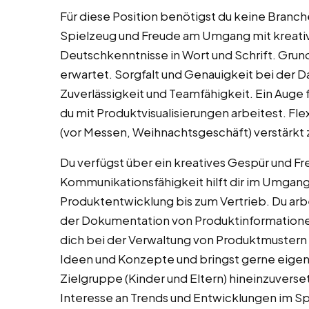
Für diese Position benötigst du keine Branch
Spielzeug und Freude am Umgang mit kreati
Deutschkenntnisse in Wort und Schrift. Gru
erwartet. Sorgfalt und Genauigkeit bei der 
Zuverlässigkeit und Teamfähigkeit. Ein Auge fü
du mit Produktvisualisierungen arbeitest. Fle
(vor Messen, Weihnachtsgeschäft) verstärkt z
Du verfügst über ein kreatives Gespür und F
Kommunikationsfähigkeit hilft dir im Umgan
Produktentwicklung bis zum Vertrieb. Du arb
der Dokumentation von Produktinformationen
dich bei der Verwaltung von Produktmustern u
Ideen und Konzepte und bringst gerne eigene 
Zielgruppe (Kinder und Eltern) hineinzuverset
Interesse an Trends und Entwicklungen im S