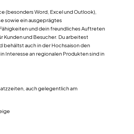
ce (besonders Word, Excel und Outlook),
ise sowie ein ausgeprägtes
ähigkeiten und dein freundliches Auftreten
r Kunden und Besucher. Du arbeitest
und behältst auch in der Hochsaison den
n Interesse an regionalen Produkten sind in
satzzeiten, auch gelegentlich am
eige