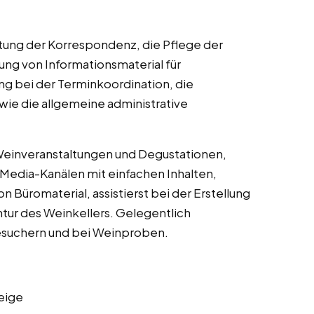
tung der Korrespondenz, die Pflege der
ng von Informationsmaterial für
g bei der Terminkoordination, die
ie die allgemeine administrative
n Weinveranstaltungen und Degustationen,
l-Media-Kanälen mit einfachen Inhalten,
 Büromaterial, assistierst bei der Erstellung
ntur des Weinkellers. Gelegentlich
Besuchern und bei Weinproben.
eige