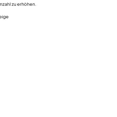
nzahl zu erhöhen.
eige