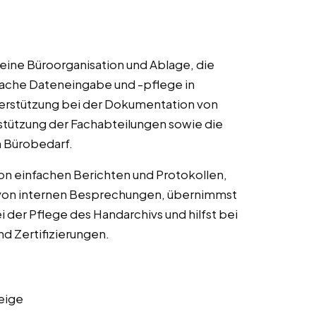
eine Büroorganisation und Ablage, die
fache Dateneingabe und -pflege in
erstützung bei der Dokumentation von
stützung der Fachabteilungen sowie die
n Bürobedarf.
von einfachen Berichten und Protokollen,
ng von internen Besprechungen, übernimmst
 der Pflege des Handarchivs und hilfst bei
nd Zertifizierungen.
eige