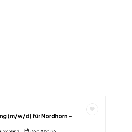
ng (m/w/d) für Nordhorn –
b
utschland
06/08/2026