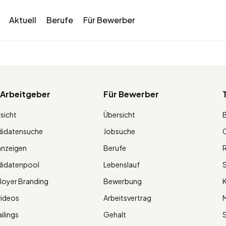
Aktuell
Berufe
Für Bewerber
 Arbeitgeber
Für Bewerber
sicht
Übersicht
didatensuche
Jobsuche
O
anzeigen
Berufe
R
didatenpool
Lebenslauf
S
oyer Branding
Bewerbung
K
videos
Arbeitsvertrag
M
ilings
Gehalt