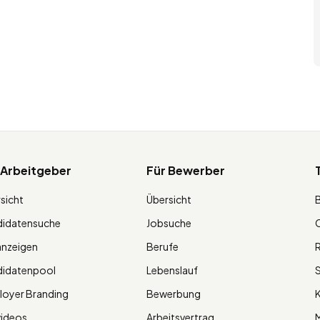
 Arbeitgeber
Für Bewerber
sicht
Übersicht
didatensuche
Jobsuche
O
anzeigen
Berufe
R
didatenpool
Lebenslauf
S
oyer Branding
Bewerbung
K
videos
Arbeitsvertrag
M