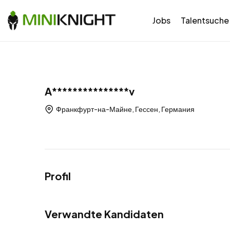
Jobs
Talentsuche
A***************v
Франкфурт-на-Майне, Гессен, Германия
Profil
Verwandte Kandidaten