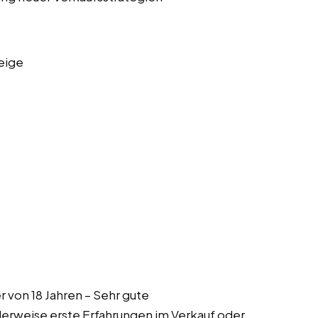
eige
r von 18 Jahren – Sehr gute
alerweise erste Erfahrungen im Verkauf oder