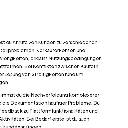
t du Anrufe von Kunden zu verschiedenen
tellproblemen, Verkäuferkonten und
hwierigkeiten, erklärst Nutzungsbedingungen
lattformen. Bei Konflikten zwischen Käufern
der Lösung von Streitigkeiten rund um
gen.
immst du die Nachverfolgung komplexerer
nd die Dokumentation häufiger Probleme. Du
 Feedback zu Plattformfunktionalitäten und
ktivitäten. Bei Bedarf erstellst du auch
n Kundenanfragen.