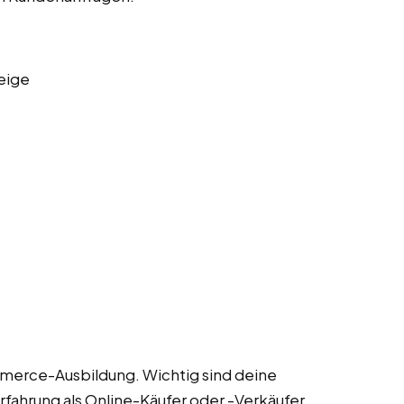
eige
mmerce-Ausbildung. Wichtig sind deine
fahrung als Online-Käufer oder -Verkäufer