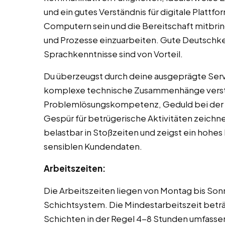
und ein gutes Verständnis für digitale Plattf
Computern sein und die Bereitschaft mitbring
und Prozesse einzuarbeiten. Gute Deutschken
Sprachkenntnisse sind von Vorteil.
Du überzeugst durch deine ausgeprägte Servi
komplexe technische Zusammenhänge verstän
Problemlösungskompetenz, Geduld bei der A
Gespür für betrügerische Aktivitäten zeichnen 
belastbar in Stoßzeiten und zeigst ein hohe
sensiblen Kundendaten.
Arbeitszeiten:
Die Arbeitszeiten liegen von Montag bis So
Schichtsystem. Die Mindestarbeitszeit betr
Schichten in der Regel 4-8 Stunden umfassen