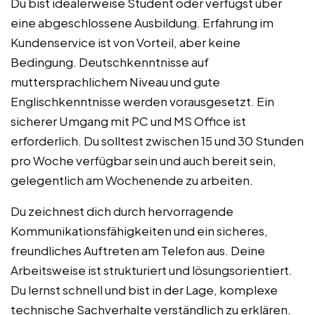
Du bist idealerweise Student oder verfügst über
eine abgeschlossene Ausbildung. Erfahrung im
Kundenservice ist von Vorteil, aber keine
Bedingung. Deutschkenntnisse auf
muttersprachlichem Niveau und gute
Englischkenntnisse werden vorausgesetzt. Ein
sicherer Umgang mit PC und MS Office ist
erforderlich. Du solltest zwischen 15 und 30 Stunden
pro Woche verfügbar sein und auch bereit sein,
gelegentlich am Wochenende zu arbeiten.
Du zeichnest dich durch hervorragende
Kommunikationsfähigkeiten und ein sicheres,
freundliches Auftreten am Telefon aus. Deine
Arbeitsweise ist strukturiert und lösungsorientiert.
Du lernst schnell und bist in der Lage, komplexe
technische Sachverhalte verständlich zu erklären.