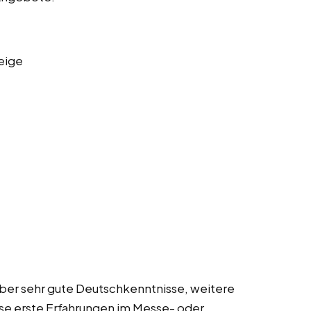
eige
 über sehr gute Deutschkenntnisse, weitere
ise erste Erfahrungen im Messe- oder