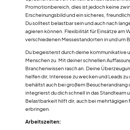
Promotionbereich, dies ist jedoch keine zw
Erscheinungsbild und ein sicheres, freundlich
Du solltest belastbar sein und auch nach lan
agieren können. Flexibilität für Einsätze am
verschiedenen Messestandorten in und um Bi
Du begeisterst durch deine kommunikative un
Menschen zu. Mit deiner schnellen Auffassun
Branchenwissen rasch an. Deine Überzeugung
helfen dir, Interesse zu wecken und Leads zu 
behältst auch bei großem Besucherandrang d
integrierst du dich schnell in das Standteam 
Belastbarkeit hilft dir, auch bei mehrtägige
erbringen.
Arbeitszeiten: