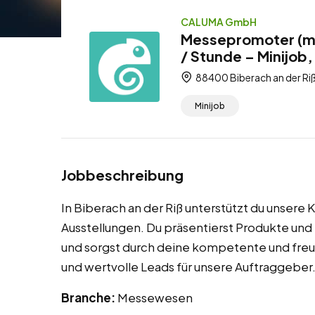
CALUMA GmbH
Messepromoter (m/w
/ Stunde – Minijob
88400 Biberach an der R
Minijob
Jobbeschreibung
In Biberach an der Riß unterstützt du unsere
Ausstellungen. Du präsentierst Produkte un
und sorgst durch deine kompetente und freun
und wertvolle Leads für unsere Auftraggeber
Branche:
Messewesen