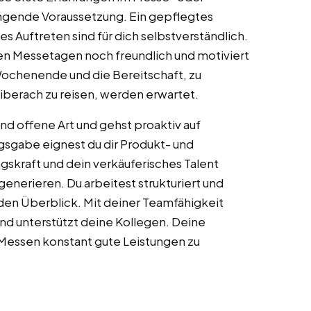
ingende Voraussetzung. Ein gepflegtes
es Auftreten sind für dich selbstverständlich.
gen Messetagen noch freundlich und motiviert
 Wochenende und die Bereitschaft, zu
berach zu reisen, werden erwartet.
d offene Art und gehst proaktiv auf
gsgabe eignest du dir Produkt- und
skraft und dein verkäuferisches Talent
generieren. Du arbeitest strukturiert und
en Überblick. Mit deiner Teamfähigkeit
und unterstützt deine Kollegen. Deine
n Messen konstant gute Leistungen zu