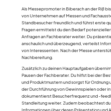
Als Messepromoter in Biberach an der Riß bis
von Unternehmen auf Messen und Fachausste
Standbesucher freundlich und führst erste q
Fragen ermittelst du den Bedarf potenzieller
Anfragen an Fachberater weiter. Du präsenti
anschaulich und überzeugend, verteilst Info
von Interessenten. Nach der Messe unterstü
Nachbereitung.
Zusätzlich zu deinen Hauptaufgaben überni
Pausen der Fachberater. Du hilfst bei der B
und Produktmustern und sorgst für Ordnung u
der Durchführung von Gewinnspielen oder in
dokumentierst Besucherfrequenz und -feedba
Standleitung weiter. Zudem beobachtest d
Informationen über deren Präsentation und