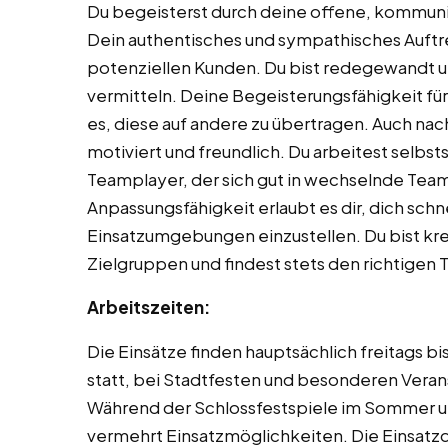
Du begeisterst durch deine offene, kommunik
Dein authentisches und sympathisches Auftre
potenziellen Kunden. Du bist redegewandt
vermitteln. Deine Begeisterungsfähigkeit fü
es, diese auf andere zu übertragen. Auch na
motiviert und freundlich. Du arbeitest selbsts
Teamplayer, der sich gut in wechselnde Team
Anpassungsfähigkeit erlaubt es dir, dich sch
Einsatzumgebungen einzustellen. Du bist kr
Zielgruppen und findest stets den richtigen 
Arbeitszeiten:
Die Einsätze finden hauptsächlich freitags b
statt, bei Stadtfesten und besonderen Veran
Während der Schlossfestspiele im Sommer un
vermehrt Einsatzmöglichkeiten. Die Einsatzd