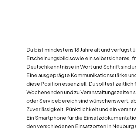
Du bist mindestens 18 Jahre alt und verfügst
Erscheinungsbild sowie ein selbstsicheres, f
Deutschkenntnisse in Wort und Schrift sind un
Eine ausgeprägte Kommunikationsstärke un
diese Position essenziell. Du solltest zeitlich 
Wochenenden und zu Veranstaltungszeiten st
oder Servicebereich sind wünschenswert, abe
Zuverlässigkeit, Pünktlichkeit und ein vera
Ein Smartphone für die Einsatzdokumentatio
den verschiedenen Einsatzorten in Neuburg s