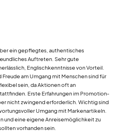
 über ein gepflegtes, authentisches
reundliches Auftreten. Sehr gute
erlässlich, Englischkenntnisse von Vorteil.
d Freude am Umgang mit Menschen sind für
flexibel sein, da Aktionen oft an
attfinden. Erste Erfahrungen im Promotion-
r nicht zwingend erforderlich. Wichtig sind
ntwortungsvoller Umgang mit Markenartikeln.
n und eine eigene Anreisemöglichkeit zu
ollten vorhanden sein.