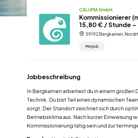
CALUMA GmbH
Kommissionierer 
15,80 € / Stunde – 
59192 Bergkamen, Nordrh
Minijob
Jobbeschreibung
In Bergkamen arbeitest du in einem großen 
Technik. Du bist Teil eines dynamischen Team
sorgt. Der Standort zeichnet sich durch opti
Betriebsklima aus. Nach kurzer Einweisung wi
Kommissionierung tätig sein und zur termin