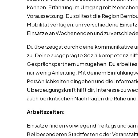
können. Erfahrung im Umgang mit Menschen 
Voraussetzung. Du solltest die Region Bernb
Mobilität verfügen, um verschiedene Einsatzor
Einsätze an Wochenenden und zu verschiede
Du überzeugst durch deine kommunikative un
zu. Deine ausgeprägte Sozialkompetenz hilft 
Gesprächspartnern umzugehen. Du arbeitest 
nur wenig Anleitung. Mit deinem Einfühlungs
Persönlichkeiten eingehen und die Informat
Überzeugungskraft hilft dir, Interesse zu wec
auch bei kritischen Nachfragen die Ruhe und 
Arbeitszeiten:
Einsätze finden vorwiegend freitags und sam
Bei besonderen Stadtfesten oder Veranstalt