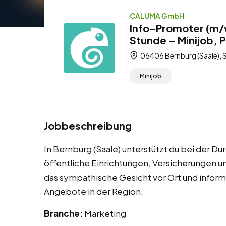
CALUMA GmbH
Info-Promoter (m/w
Stunde – Minijob, 
06406 Bernburg (Saale), 
Minijob
Jobbeschreibung
In Bernburg (Saale) unterstützt du bei der 
öffentliche Einrichtungen, Versicherungen u
das sympathische Gesicht vor Ort und infor
Angebote in der Region.
Branche:
Marketing