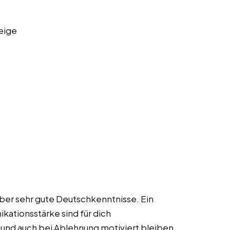
eige
 über sehr gute Deutschkenntnisse. Ein
kationsstärke sind für dich
in und auch bei Ablehnung motiviert bleiben