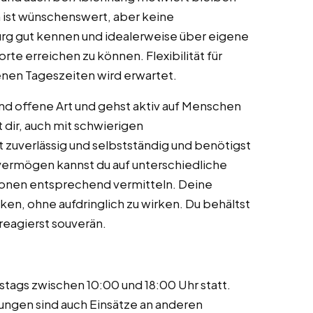
ist wünschenswert, aber keine
urg gut kennen und idealerweise über eigene
te erreichen zu können. Flexibilität für
nen Tageszeiten wird erwartet.
d offene Art und gehst aktiv auf Menschen
dir, auch mit schwierigen
zuverlässig und selbstständig und benötigst
vermögen kannst du auf unterschiedliche
ionen entsprechend vermitteln. Deine
ken, ohne aufdringlich zu wirken. Du behältst
reagierst souverän.
stags zwischen 10:00 und 18:00 Uhr statt.
ungen sind auch Einsätze an anderen