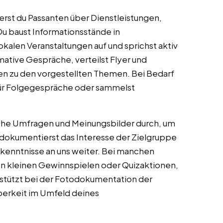
ierst du Passanten über Dienstleistungen,
 baust Informationsstände in
kalen Veranstaltungen auf und sprichst aktiv
mative Gespräche, verteilst Flyer und
en zu den vorgestellten Themen. Bei Bedarf
für Folgegespräche oder sammelst
ache Umfragen und Meinungsbilder durch, um
okumentierst das Interesse der Zielgruppe
kenntnisse an uns weiter. Bei manchen
on kleinen Gewinnspielen oder Quizaktionen,
rstützt bei der Fotodokumentation der
berkeit im Umfeld deines