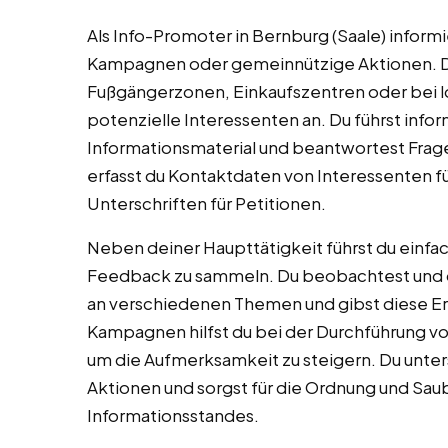
Als Info-Promoter in Bernburg (Saale) inform
Kampagnen oder gemeinnützige Aktionen. Du
Fußgängerzonen, Einkaufszentren oder bei lo
potenzielle Interessenten an. Du führst infor
Informationsmaterial und beantwortest Frag
erfasst du Kontaktdaten von Interessenten 
Unterschriften für Petitionen.
Neben deiner Haupttätigkeit führst du einf
Feedback zu sammeln. Du beobachtest und d
an verschiedenen Themen und gibst diese Er
Kampagnen hilfst du bei der Durchführung v
um die Aufmerksamkeit zu steigern. Du unte
Aktionen und sorgst für die Ordnung und Sau
Informationsstandes.