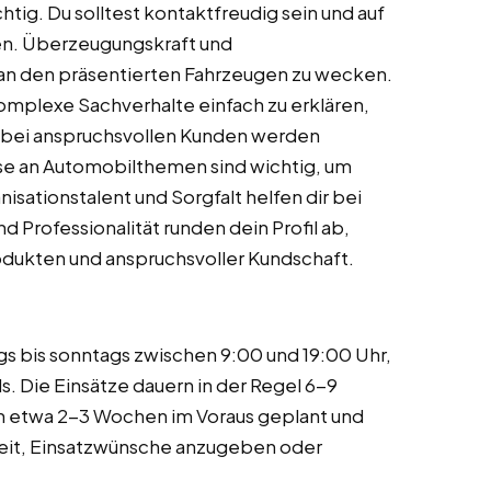
htig. Du solltest kontaktfreudig sein und auf
n. Überzeugungskraft und
e an den präsentierten Fahrzeugen zu wecken.
komplexe Sachverhalte einfach zu erklären,
ch bei anspruchsvollen Kunden werden
sse an Automobilthemen sind wichtig, um
nisationstalent und Sorgfalt helfen dir bei
d Professionalität runden dein Profil ab,
ukten und anspruchsvoller Kundschaft.
ags bis sonntags zwischen 9:00 und 19:00 Uhr,
 Die Einsätze dauern in der Regel 6-9
n etwa 2-3 Wochen im Voraus geplant und
keit, Einsatzwünsche anzugeben oder